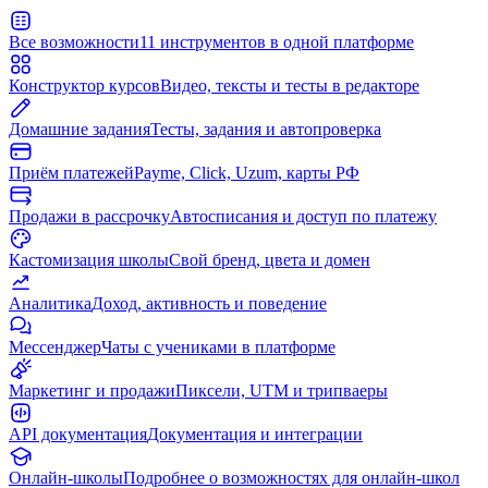
Все возможности
11 инструментов в одной платформе
Конструктор курсов
Видео, тексты и тесты в редакторе
Домашние задания
Тесты, задания и автопроверка
Приём платежей
Payme, Click, Uzum, карты РФ
Продажи в рассрочку
Автосписания и доступ по платежу
Кастомизация школы
Свой бренд, цвета и домен
Аналитика
Доход, активность и поведение
Мессенджер
Чаты с учениками в платформе
Маркетинг и продажи
Пиксели, UTM и трипваеры
API документация
Документация и интеграции
Онлайн-школы
Подробнее о возможностях для онлайн-школ