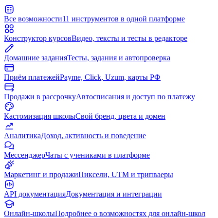
Все возможности
11 инструментов в одной платформе
Конструктор курсов
Видео, тексты и тесты в редакторе
Домашние задания
Тесты, задания и автопроверка
Приём платежей
Payme, Click, Uzum, карты РФ
Продажи в рассрочку
Автосписания и доступ по платежу
Кастомизация школы
Свой бренд, цвета и домен
Аналитика
Доход, активность и поведение
Мессенджер
Чаты с учениками в платформе
Маркетинг и продажи
Пиксели, UTM и трипваеры
API документация
Документация и интеграции
Онлайн-школы
Подробнее о возможностях для онлайн-школ