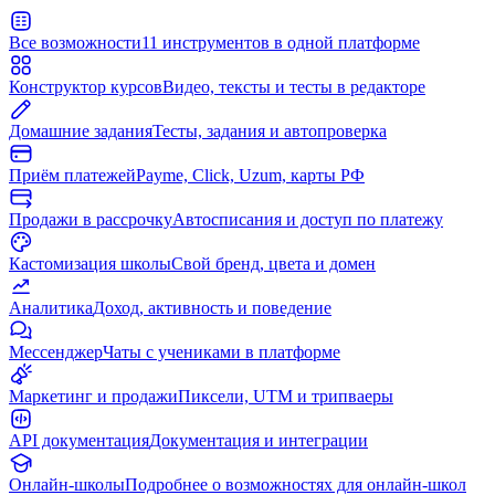
Все возможности
11 инструментов в одной платформе
Конструктор курсов
Видео, тексты и тесты в редакторе
Домашние задания
Тесты, задания и автопроверка
Приём платежей
Payme, Click, Uzum, карты РФ
Продажи в рассрочку
Автосписания и доступ по платежу
Кастомизация школы
Свой бренд, цвета и домен
Аналитика
Доход, активность и поведение
Мессенджер
Чаты с учениками в платформе
Маркетинг и продажи
Пиксели, UTM и трипваеры
API документация
Документация и интеграции
Онлайн-школы
Подробнее о возможностях для онлайн-школ