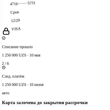
5731
····
····
4716
Срок
12/29
VISA
Списание прошло
1 250 000 UZS ·
10 мая
2 / 6
След. платёж
1 250 000 UZS ·
10 июня
авто
Карта залочена до закрытия рассрочки