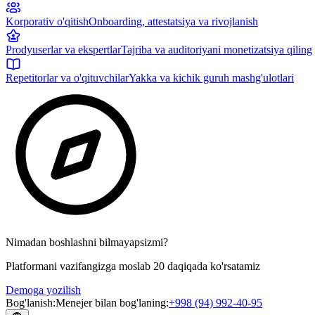
Korporativ o'qitish
Onboarding, attestatsiya va rivojlanish
Prodyuserlar va ekspertlar
Tajriba va auditoriyani monetizatsiya qiling
Repetitorlar va o'qituvchilar
Yakka va kichik guruh mashg'ulotlari
Nimadan boshlashni bilmayapsizmi?
Platformani vazifangizga moslab 20 daqiqada ko'rsatamiz
Demoga yozilish
Bog'lanish
:
Menejer bilan bog'laning
:
+998 (94) 992-40-95