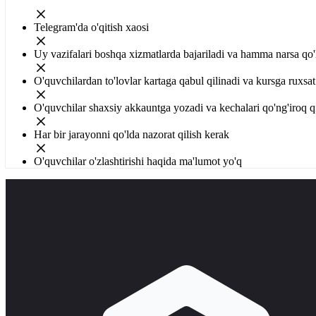
Telegram'da o'qitish xaosi
Uy vazifalari boshqa xizmatlarda bajariladi va hamma narsa qo'l
O'quvchilardan to'lovlar kartaga qabul qilinadi va kursga ruxsat 
O'quvchilar shaxsiy akkauntga yozadi va kechalari qo'ng'iroq q
Har bir jarayonni qo'lda nazorat qilish kerak
O'quvchilar o'zlashtirishi haqida ma'lumot yo'q