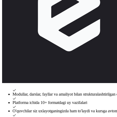
Modullar, darslar, fayllar va amaliyot bilan strukturalashtirilgan 
Platforma ichida 10+ formatdagi uy vazifalari
O'quvchilar siz uxlayotganingizda ham to'laydi va kursga avtoma