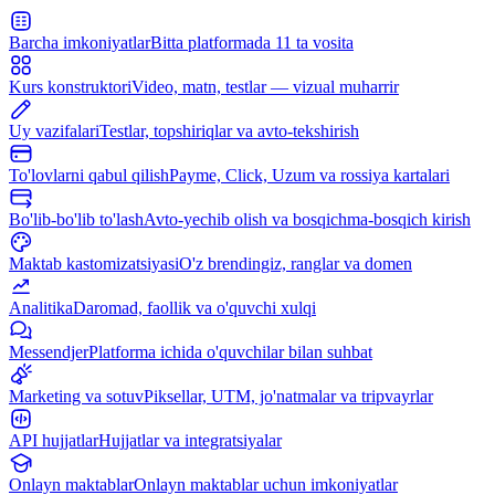
Barcha imkoniyatlar
Bitta platformada 11 ta vosita
Kurs konstruktori
Video, matn, testlar — vizual muharrir
Uy vazifalari
Testlar, topshiriqlar va avto-tekshirish
To'lovlarni qabul qilish
Payme, Click, Uzum va rossiya kartalari
Bo'lib-bo'lib to'lash
Avto-yechib olish va bosqichma-bosqich kirish
Maktab kastomizatsiyasi
O'z brendingiz, ranglar va domen
Analitika
Daromad, faollik va o'quvchi xulqi
Messendjer
Platforma ichida o'quvchilar bilan suhbat
Marketing va sotuv
Piksellar, UTM, jo'natmalar va tripvayrlar
API hujjatlar
Hujjatlar va integratsiyalar
Onlayn maktablar
Onlayn maktablar uchun imkoniyatlar