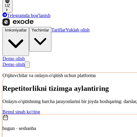
UZ
Telegramda bog'lanish
Tariflar
Yuklab olish
Imkoniyatlar
Yechimlar
Demo olish
Demo olish
O'qituvchilar va onlayn-o'qitish uchun platforma
Repetitorlikni
tizimga aylantiring
Onlayn-o'qitishning barcha jarayonlarini bir joyda boshqaring: darslar, 
Bepul sinab ko'ring
bugun · seshanba