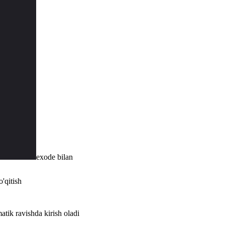
exode bilan
o'qitish
tik ravishda kirish oladi