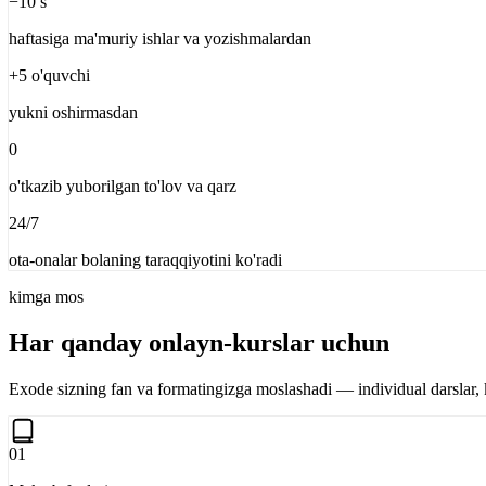
−10 s
haftasiga ma'muriy ishlar va yozishmalardan
+5 o'quvchi
yukni oshirmasdan
0
o'tkazib yuborilgan to'lov va qarz
24/7
ota-onalar bolaning taraqqiyotini ko'radi
kimga mos
Har qanday onlayn-kurslar uchun
Exode sizning fan va formatingizga moslashadi — individual darslar, 
01