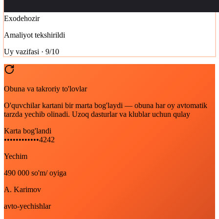
Exode
hozir
Amaliyot tekshirildi
Uy vazifasi · 9/10
Obuna va takroriy to'lovlar
O'quvchilar kartani bir marta bog'laydi — obuna har oy avtomatik
tarzda yechib olinadi. Uzoq dasturlar va klublar uchun qulay
Karta bog'landi
••••
••••
••••
4242
Yechim
490 000 so'm
/ oyiga
A. Karimov
avto-yechishlar