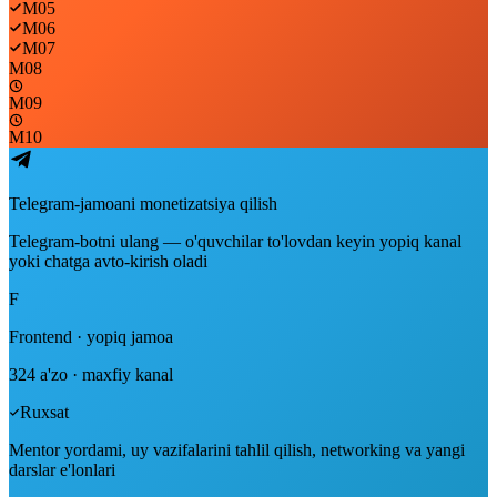
M05
M06
M07
M08
M09
M10
Telegram-jamoani monetizatsiya qilish
Telegram-botni ulang — o'quvchilar to'lovdan keyin yopiq kanal
yoki chatga avto-kirish oladi
F
Frontend · yopiq jamoa
324 a'zo · maxfiy kanal
Ruxsat
Mentor yordami, uy vazifalarini tahlil qilish, networking va yangi
darslar e'lonlari