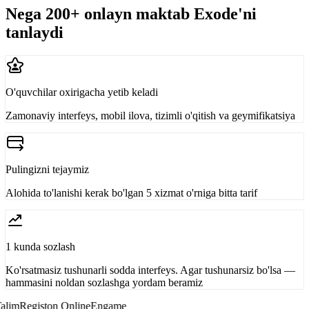
Nega 200+ onlayn maktab Exode'ni
tanlaydi
O'quvchilar oxirigacha yetib keladi
Zamonaviy interfeys, mobil ilova, tizimli o'qitish va geymifikatsiya
Pulingizni tejaymiz
Alohida to'lanishi kerak bo'lgan 5 xizmat o'rniga bitta tarif
1 kunda sozlash
Ko'rsatmasiz tushunarli sodda interfeys. Agar tushunarsiz bo'lsa —
hammasini noldan sozlashga yordam beramiz
lim
Registon Online
Engame