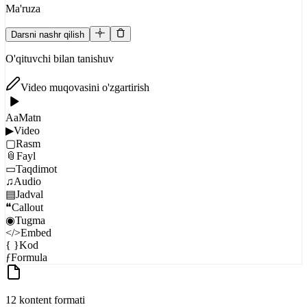
Ma'ruza
Darsni nashr qilish
O'qituvchi bilan tanishuv
Video muqovasini o'zgartirish
Aa
Matn
▶
Video
▢
Rasm
📎
Fayl
▭
Taqdimot
♫
Audio
▤
Jadval
❝
Callout
◉
Tugma
</>
Embed
{ }
Kod
ƒ
Formula
12 kontent formati