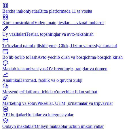
Barcha imkoniyatlar
Bitta platformada 11 ta vosita
Kurs konstruktori
Video, matn, testlar — vizual muharrir
Uy vazifalari
Testlar, topshiriqlar va avto-tekshirish
To'lovlarni qabul qilish
Payme, Click, Uzum va rossiya kartalari
Bo'lib-bo'lib to'lash
Avto-yechib olish va bosqichma-bosqich kirish
Maktab kastomizatsiyasi
O'z brendingiz, ranglar va domen
Analitika
Daromad, faollik va o'quvchi xulqi
Messendjer
Platforma ichida o'quvchilar bilan suhbat
Marketing va sotuv
Piksellar, UTM, jo'natmalar va tripvayrlar
API hujjatlar
Hujjatlar va integratsiyalar
Onlayn maktablar
Onlayn maktablar uchun imkoniyatlar