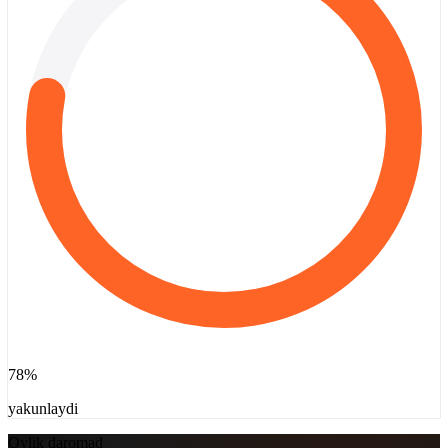
78
%
yakunlaydi
Oylik daromad