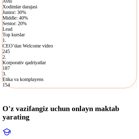
Avto
Xodimlar darajasi
Junior:
30
%
Middle:
40
%
Senior:
20
%
Lead
Top kurslar
1.
CEO’dan Welcome video
245
2.
Korporativ qadriyatlar
187
3.
Etika va komplayens
154
O'z vazifangiz uchun onlayn maktab
yarating