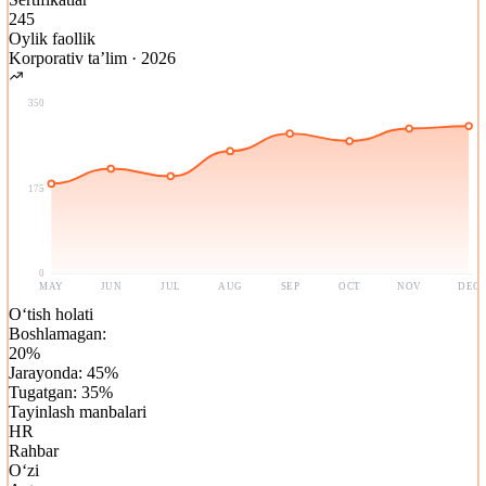
245
Oylik faollik
Korporativ ta’lim
·
2026
350
175
0
MAY
JUN
JUL
AUG
SEP
OCT
NOV
DEC
O‘tish holati
Boshlamagan
:
20
%
Jarayonda
:
45
%
Tugatgan
:
35
%
Tayinlash manbalari
HR
Rahbar
O‘zi