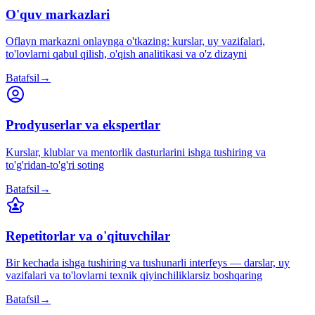
O'quv markazlari
Oflayn markazni onlaynga o'tkazing: kurslar, uy vazifalari,
to'lovlarni qabul qilish, o'qish analitikasi va o'z dizayni
Batafsil
→
Prodyuserlar va ekspertlar
Kurslar, klublar va mentorlik dasturlarini ishga tushiring va
to'g'ridan-to'g'ri soting
Batafsil
→
Repetitorlar va o'qituvchilar
Bir kechada ishga tushiring va tushunarli interfeys — darslar, uy
vazifalari va to'lovlarni texnik qiyinchiliklarsiz boshqaring
Batafsil
→