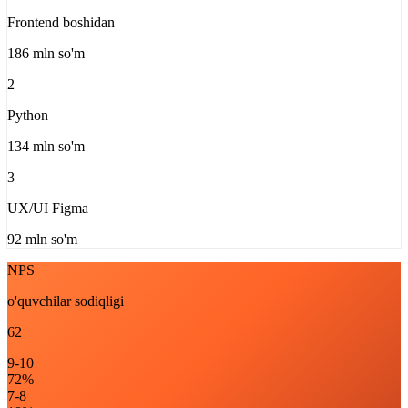
Frontend boshidan
186 mln so'm
2
Python
134 mln so'm
3
UX/UI Figma
92 mln so'm
NPS
o'quvchilar sodiqligi
62
9-10
72%
7-8