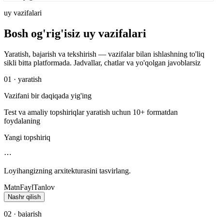
uy vazifalari
Bosh og'rig'isiz uy vazifalari
Yaratish, bajarish va tekshirish — vazifalar bilan ishlashning to'liq
sikli bitta platformada. Jadvallar, chatlar va yo'qolgan javoblarsiz
01 · yaratish
Vazifani bir daqiqada yig'ing
Test va amaliy topshiriqlar yaratish uchun 10+ formatdan
foydalaning
Yangi topshiriq
⋯
Loyihangizning arxitekturasini tasvirlang.
Matn
Fayl
Tanlov
Nashr qilish
02 · bajarish