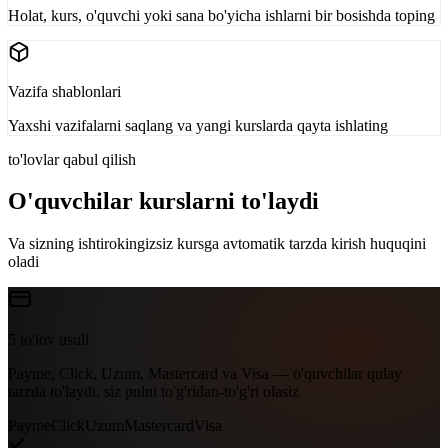
Holat, kurs, o'quvchi yoki sana bo'yicha ishlarni bir bosishda toping
Vazifa shablonlari
Yaxshi vazifalarni saqlang va yangi kurslarda qayta ishlating
to'lovlar qabul qilish
O'quvchilar kurslarni to'laydi
Va sizning ishtirokingizsiz kursga avtomatik tarzda kirish huquqini
oladi
5 to'lov usuli
Payme, Click, Uzum, Mastercard va Visa — o'quvchilar qulay
tarzda to'laydi, siz pulni to'g'ridan-to'g'ri olasiz
Payme
Click
Uzum
Mastercard
Visa