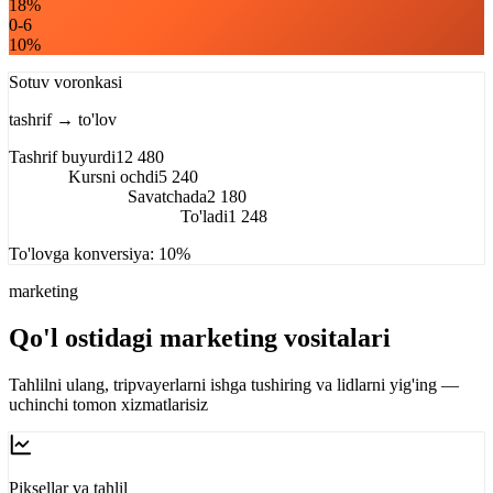
18%
0-6
10%
Sotuv voronkasi
tashrif → to'lov
Tashrif buyurdi
12 480
Kursni ochdi
5 240
Savatchada
2 180
To'ladi
1 248
To'lovga konversiya:
10%
marketing
Qo'l ostidagi marketing vositalari
Tahlilni ulang, tripvayerlarni ishga tushiring va lidlarni yig'ing —
uchinchi tomon xizmatlarisiz
Piksellar va tahlil