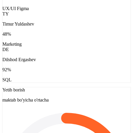
UX/UI Figma
TY
Timur Yuldashev
48
%
Marketing
DE
Dilshod Ergashev
92
%
SQL
Yetib borish
maktab bo'yicha o'rtacha