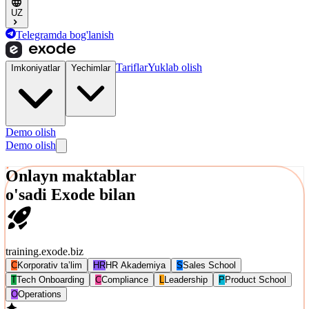
UZ
Telegramda bog'lanish
Tariflar
Yuklab olish
Imkoniyatlar
Yechimlar
Demo olish
Demo olish
Onlayn maktablar
o'sadi
Exode
bilan
training.exode.biz
C
Korporativ ta’lim
HR
HR Akademiya
S
Sales School
T
Tech Onboarding
C
Compliance
L
Leadership
P
Product School
O
Operations