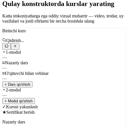
Qulay konstruktorda kurslar yarating
Katta imkoniyatlarga ega oddiy vizual muharrir — video, testlar, uy
vazifalari va jonli efirlarni bir necha bosishda ulang
Birinchi kurs
Qidirish...
1-modul
⋯
Nazariy dars
⋯
O'qituvchi bilan vebinar
⋯
+ Dars qo'shish
2-modul
⋯
+ Modul qo'shish
✓
Kursni yakunlash
★
Sertifikat berish
Nazariy dars