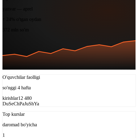
yanvar — aprel
↑ 24%
o'tgan oydan
372
mln
so'm
O'quvchilar faolligi
so'nggi 4 hafta
kirishlar
12 480
Du
Se
Ch
Pa
Ju
Sh
Ya
Top kurslar
daromad bo'yicha
1