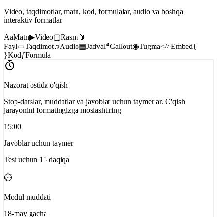
Video, taqdimotlar, matn, kod, formulalar, audio va boshqa
interaktiv formatlar
Aa
Matn
▶
Video
▢
Rasm
📎
Fayl
▭
Taqdimot
♫
Audio
▤
Jadval
❝
Callout
◉
Tugma
</>
Embed
{
}
Kod
ƒ
Formula
Nazorat ostida o'qish
Stop-darslar, muddatlar va javoblar uchun taymerlar. O'qish
jarayonini formatingizga moslashtiring
15:00
Javoblar uchun taymer
Test uchun 15 daqiqa
⏱
Modul muddati
18-may gacha