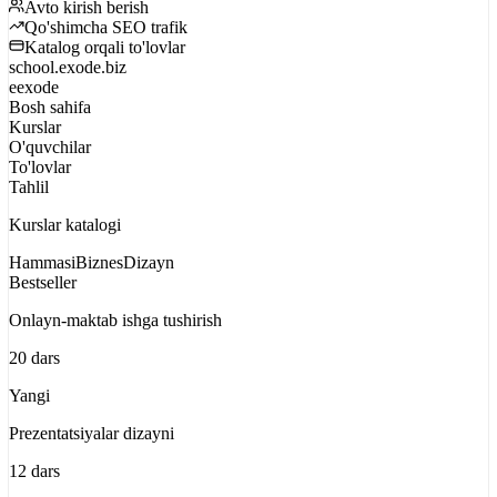
Avto kirish berish
Qo'shimcha SEO trafik
Katalog orqali to'lovlar
school.exode.biz
e
exode
Bosh sahifa
Kurslar
O'quvchilar
To'lovlar
Tahlil
Kurslar katalogi
Hammasi
Biznes
Dizayn
Bestseller
Onlayn-maktab ishga tushirish
20 dars
Yangi
Prezentatsiyalar dizayni
12 dars