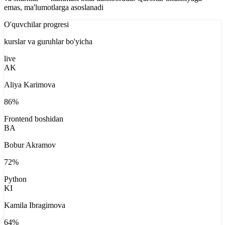
emas, ma'lumotlarga asoslanadi
O'quvchilar progresi
kurslar va guruhlar bo'yicha
live
AK
Aliya Karimova
86
%
Frontend boshidan
BA
Bobur Akramov
72
%
Python
KI
Kamila Ibragimova
64
%