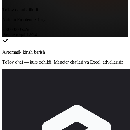
To'lov qabul qilindi
Noldan Frontend · 1 oy
2 990 000 so'm
Payme orqali
12:34
Avtomatik kirish berish
To'lov o'tdi — kurs ochildi. Menejer chatlari va Excel jadvallarisiz