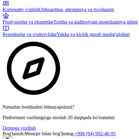
Korporativ o'qitish
Onboarding, attestatsiya va rivojlanish
Prodyuserlar va ekspertlar
Tajriba va auditoriyani monetizatsiya qiling
Repetitorlar va o'qituvchilar
Yakka va kichik guruh mashg'ulotlari
Nimadan boshlashni bilmayapsizmi?
Platformani vazifangizga moslab 20 daqiqada ko'rsatamiz
Demoga yozilish
Bog'lanish
:
Menejer bilan bog'laning
:
+998 (94) 992-40-95