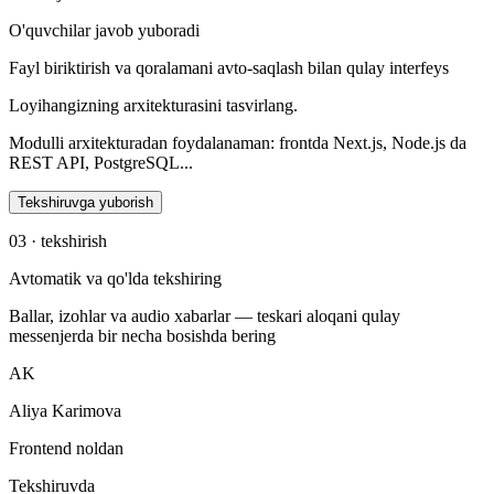
O'quvchilar javob yuboradi
Fayl biriktirish va qoralamani avto-saqlash bilan qulay interfeys
Loyihangizning arxitekturasini tasvirlang.
Modulli arxitekturadan foydalanaman: frontda Next.js, Node.js da
REST API, PostgreSQL...
Tekshiruvga yuborish
03 · tekshirish
Avtomatik va qo'lda tekshiring
Ballar, izohlar va audio xabarlar — teskari aloqani qulay
messenjerda bir necha bosishda bering
AK
Aliya Karimova
Frontend noldan
Tekshiruvda