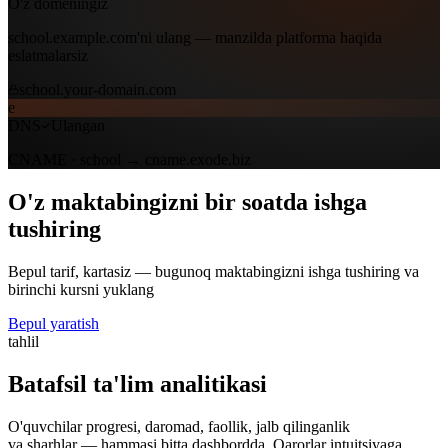
O'z domeningiz
school.example.com'ni ulang — manzilda platforma haqida
eslatmalarsiz
school.your-domain.com
e
DNS
Ulangan
CNAME · school →
cname.exode.biz
O'z maktabingizni bir soatda ishga
tushiring
Bepul tarif, kartasiz — bugunoq maktabingizni ishga tushiring va
birinchi kursni yuklang
Bepul yaratish
tahlil
Batafsil ta'lim analitikasi
O'quvchilar progresi, daromad, faollik, jalb qilinganlik
va sharhlar — hammasi bitta dashbordda. Qarorlar intuitsiyaga