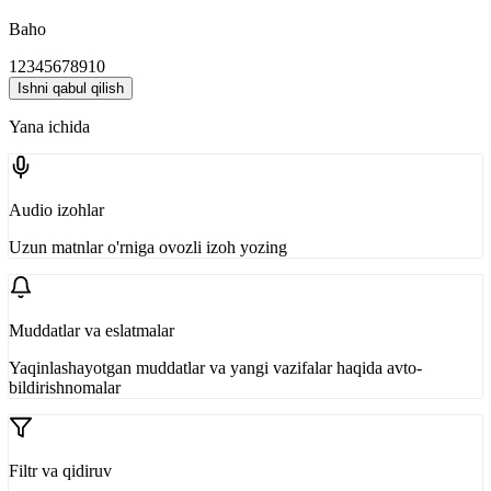
Baho
1
2
3
4
5
6
7
8
9
10
Ishni qabul qilish
Yana ichida
Audio izohlar
Uzun matnlar o'rniga ovozli izoh yozing
Muddatlar va eslatmalar
Yaqinlashayotgan muddatlar va yangi vazifalar haqida avto-
bildirishnomalar
Filtr va qidiruv